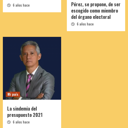
Pérez, se propone, de ser
6 años hace
escogido como miembro
del órgano electoral
6 años hace
Mi país
La sindemia del
presupuesto 2021
6 años hace